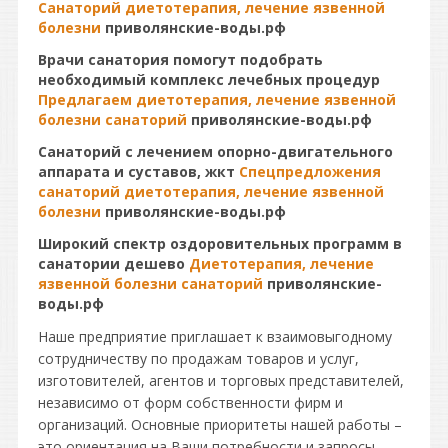
Санаторий диетотерапия, лечение язвенной
болезни
приволянские-воды.рф
Врачи санатория помогут подобрать
необходимый комплекс лечебных процедур
Предлагаем диетотерапия, лечение язвенной
болезни санаторий
приволянские-воды.рф
Санаторий с лечением опорно-двигательного
аппарата и суставов, жкт
Спецпредложения
санаторий диетотерапия, лечение язвенной
болезни
приволянские-воды.рф
Широкий спектр оздоровительных программ в
санатории дешево
Диетотерапия, лечение
язвенной болезни санаторий
приволянские-
воды.рф
Наше предприятие приглашает к взаимовыгодному
сотрудничеству по продажам товаров и услуг,
изготовителей, агентов и торговых представителей,
независимо от форм собственности фирм и
организаций. Основные приоритеты нашей работы –
это ориентация на Ваши потребности и запросы.